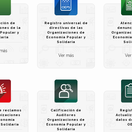
ución de
Registro universal de
Atenc
ones de la
directivas de las
denunci
Popular y
Organizaciones de
Organizac
daria
Economía Popular y
Economía
Solidaria
Soli
 más
Ver más
Ver
e reclamos
Calificación de
Regis
nizaciones
Auditores
Actuali
conomía
Organizaciones de
datos d
 Solidaria
Economía Popular y
O
Solidaria