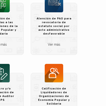
ión de
Atención de PAO para
as a las
revocatoria de
iones de la
estatuto social por
 Popular y
acto administrativo
daria
desfavorable
 más
Ver más
tro y/o
Calificación de
zación de
Liquidadores de
e Auditor
Organizaciones de
EPS
Economía Popular y
Solidaria