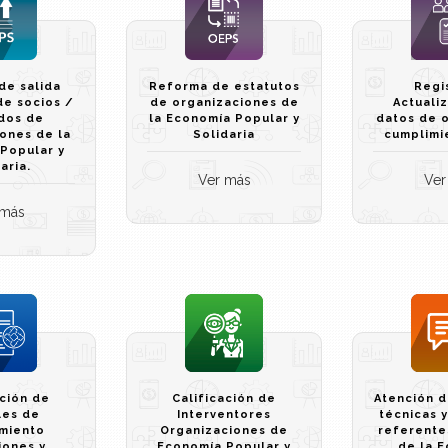
de salida
Reforma de estatutos
Regi
de socios /
de organizaciones de
Actuali
dos de
la Economía Popular y
datos de o
ones de la
Solidaria
cumplimi
Popular y
aria.
Ver más
Ver
 más
ación de
Calificación de
Atención d
les de
Interventores
técnicas 
miento
Organizaciones de
referente
iones y
Economía Popular y
de la 