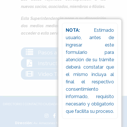
nuevos socios, asociados, miembros o filiales.
Esta Superintendencia pone a su disposición
dos medios mediante los cuales se puede
NOTA:
Estimado
acceder a esta servicio:
usuario, antes de
ingresar este
Pasos a seguir
formulario para
atención de su trámite
Instructivo
deberá constatar que
Video Tutorial
el mismo incluya al
final el respectivo
consentimiento
informado, requisito
necesario y obligatorio
DIRECTORIO
|
CONTACTO CIUDADANO
|
WEBMAIL
|
INTRANET
que facilita su proceso.
Dirección:
Av. Amazonas N32-87 y La Granja | Quito – Ecuador