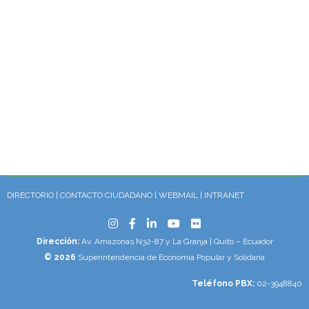
DIRECTORIO
|
CONTACTO CIUDADANO
|
WEBMAIL
|
INTRANET
Dirección:
Av. Amazonas N32-87 y La Granja | Quito – Ecuador
© 2026
Superintendencia de Economía Popular y Solidaria
Teléfono PBX:
02-3948840