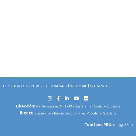
DIRECTORIO
|
CONTACTO CIUDADANO
|
WEBMAIL
|
INTRANET
Dirección:
Av. Amazonas N32-87 y La Granja | Quito – Ecuador
© 2026
Superintendencia de Economía Popular y Solidaria
Teléfono PBX:
02-3948840