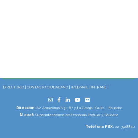
DIRECTORIO
|
CONTACTO CIUDADANO
|
WEBMAIL
|
INTRANET
Dirección:
Av. Amazonas N32-87 y La Granja | Quito – Ecuador
© 2026
Superintendencia de Economía Popular y Solidaria
Teléfono PBX:
02-3948840