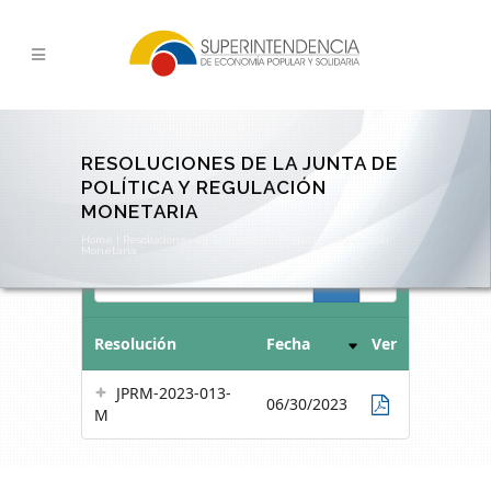
RESOLUCIONES DE LA JUNTA DE
POLÍTICA Y REGULACIÓN
MONETARIA
Home
|
Resoluciones de la Junta de Política y Regulación
Monetaria
Search
Resolución
Fecha
Ver
JPRM-2023-013-
06/30/2023
M