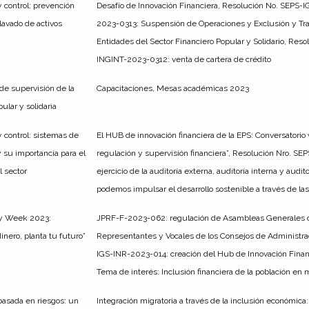
 control: prevención
Desafío de Innovación Financiera, Resolución No. SEP
 lavado de activos
2023-0313: Suspensión de Operaciones y Exclusión y Tran
Entidades del Sector Financiero Popular y Solidario, Re
INGINT-2023-0312: venta de cartera de crédito
de supervisión de la
Capacitaciones, Mesas académicas 2023
ular y solidaria
 control: sistemas de
El HUB de innovación financiera de la EPS: Conversatorio
 su importancia para el
regulación y supervisión financiera”, Resolución Nro. 
l sector
ejercicio de la auditoría externa, auditoría interna y audi
podemos impulsar el desarrollo sostenible a través de las
y Week 2023:
JPRF-F-2023-062: regulación de Asambleas Generales o
dinero, planta tu futuro”
Representantes y Vocales de los Consejos de Administrac
IGS-INR-2023-014: creación del Hub de Innovación Financ
Tema de interés: Inclusión financiera de la población en
basada en riesgos: un
Integración migratoria a través de la inclusión económi