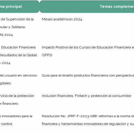
a principal
Temas complemen
 de Supervisión de la
Mesas académicas 2024
lar y Solidaria:
N] 2024
a Educación Financiera
Impacto Positivo de los Cursos de Educación Financiera en
Resultados de la Global
(SFPS)
 2024
el usuario en servicios
Guía para el diseño productos financieros con perspectiv
igitales
rvicio de la protección
Inclusión financiera, Fintech y protección al consumidor
 financiero
 innovadoras para la
Resolución No. JPRF-F-2023-088: reformas a la norma de
 control
financiera y herramientas innovadoras de regulación y su