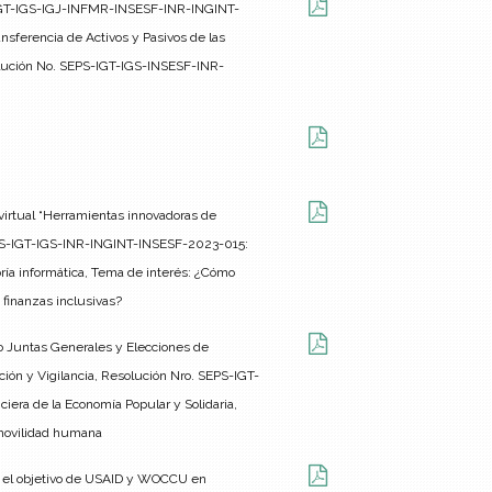
S-IGT-IGS-IGJ-INFMR-INSESF-INR-INGINT-
sferencia de Activos y Pasivos de las
solución No. SEPS-IGT-IGS-INSESF-INR-
 virtual “Herramientas innovadoras de
SEPS-IGT-IGS-INR-INGINT-INSESF-2023-015:
toría informática, Tema de interés: ¿Cómo
 finanzas inclusivas?
 Juntas Generales y Elecciones de
ión y Vigilancia, Resolución Nro. SEPS-IGT-
iera de la Economía Popular y Solidaria,
 movilidad humana
ca: el objetivo de USAID y WOCCU en