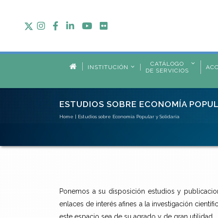
CATÁLOGO
INSTITUCIÓN
AC
DE SERVICIOS
ESTUDIOS SOBRE ECONOMÍA POPUL
Home
|
Estudios sobre Economía Popular y Solidaria
Ponemos a su disposición estudios y publicacio
enlaces de interés afines a la investigación cient
este espacio sea de su agrado y de gran utilidad.