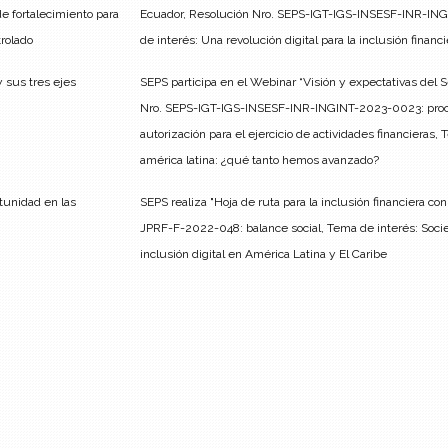
 fortalecimiento para
Ecuador, Resolución Nro. SEPS-IGT-IGS-INSESF-INR-IN
trolado
de interés: Una revolución digital para la inclusión financi
 sus tres ejes
SEPS participa en el Webinar “Visión y expectativas del S
Nro. SEPS-IGT-IGS-INSESF-INR-INGINT-2023-0023: proced
autorización para el ejercicio de actividades financieras, 
américa latina: ¿qué tanto hemos avanzado?
tunidad en las
SEPS realiza "Hoja de ruta para la inclusión financiera c
JPRF-F-2022-048: balance social, Tema de interés: Socied
inclusión digital en América Latina y El Caribe