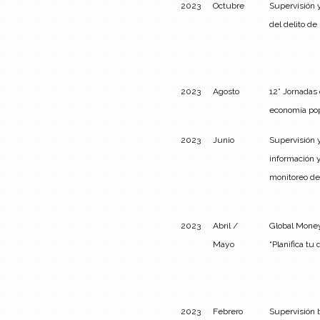
2023
Octubre
Supervisión y
del delito de
2023
Agosto
12° Jornadas 
economía pop
2023
Junio
Supervisión y
información y
monitoreo de
2023
Abril /
Global Mone
Mayo
“Planifica tu 
2023
Febrero
Supervisión 