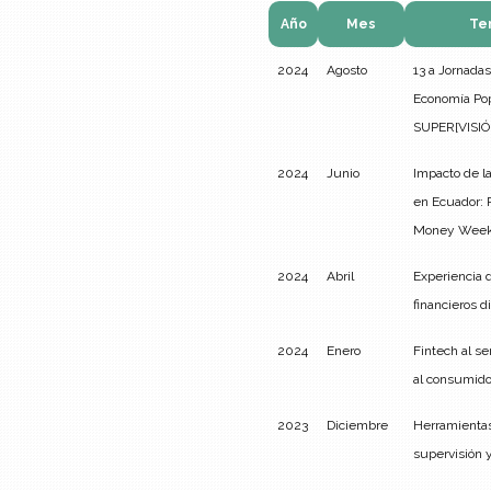
Año
Mes
Tem
2024
Agosto
13 a Jornadas
Economía Popu
SUPER[VISIÓ
2024
Junio
Impacto de l
en Ecuador: 
Money Week
2024
Abril
Experiencia d
financieros d
2024
Enero
Fintech al se
al consumidor
2023
Diciembre
Herramientas
supervisión y