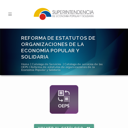
REFORMA DE ESTATUTOS DE
ORGANIZACIONES DE LA
ECONOMÍA POPULAR Y
SOLIDARIA
Home
|
Catalogo de Servicios
|
Catálogo de servicios de las
OEPS
|
Reforma de estatutos de organizaciones de la
Economía Popular y Solidaria