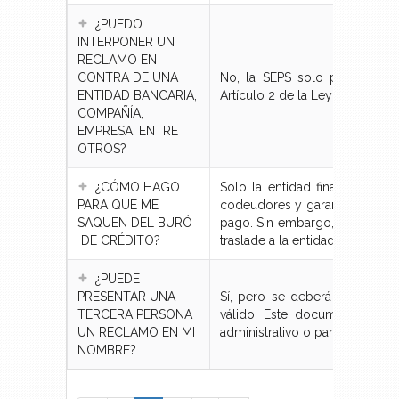
¿PUEDO
INTERPONER UN
RECLAMO EN
CONTRA DE UNA
No, la SEPS solo puede ejerc
ENTIDAD BANCARIA,
Artículo 2 de la Ley Orgánica 
COMPAÑÍA,
EMPRESA, ENTRE
OTROS?
¿CÓMO HAGO
Solo la entidad financiera pu
PARA QUE ME
codeudores y garantes de ope
SAQUEN DEL BURÓ
pago. Sin embargo, esta solic
DE CRÉDITO?
traslade a la entidad.
¿PUEDE
PRESENTAR UNA
Sí, pero se deberá presentar 
TERCERA PERSONA
válido. Este documento de r
UN RECLAMO EN MI
administrativo o para algún act
NOMBRE?