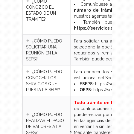
¿CÓMO
Comuníquese al
teléfono
CONOZCO EL
número de trámite; o mar
ESTADO DE UN
nuestros agentes telefónicos.
TRÁMITE?
También puede consu
https://servicios.seps.go
¿CÓMO PUEDO
Para solicitar una audiencia d
SOLICITAR UNA
seleccione la opción "Formula
REUNIÓN EN LA
requeridos y remítalo a través
SEPS?
También puede descargar el fo
¿CÓMO PUEDO
Para conocer los servicios d
CONOCER LOS
institucional del Sector Financ
SERVICIOS QUE
ESFPS:
https://seps.gob.ec
PRESTA LA SEPS?
OEPS:
https://seps.gob.ec
Todo trámite en la SEPS es
de contribuciones o multas. P
¿CÓMO PUEDO
puede realizar por estos tres c
REALIZAR EL PAGO
En las agencias del BANCO DEL
DE VALORES A LA
en ventanilla sin llenar papele
SEPS?
Mediante transferencia a la 