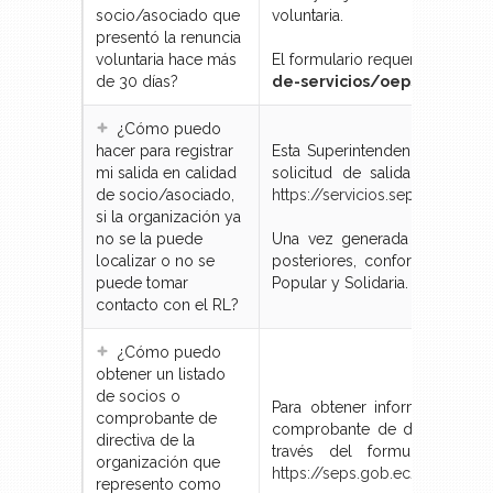
socio/asociado que
voluntaria.
presentó la renuncia
voluntaria hace más
El formulario requerido, lo po
de 30 días?
de-servicios/oeps/registr
¿Cómo puedo
hacer para registrar
Esta Superintendencia en su p
mi salida en calidad
solicitud de salida voluntar
de socio/asociado,
https://servicios.seps.gob.ec/
si la organización ya
no se la puede
Una vez generada la solicitu
localizar o no se
posteriores, conforme lo es
puede tomar
Popular y Solidaria.
contacto con el RL?
¿Cómo puedo
obtener un listado
de socios o
Para obtener información no 
comprobante de
comprobante de directiva de 
directiva de la
través del formulario esta
organización que
https://seps.gob.ec/formulari
represento como