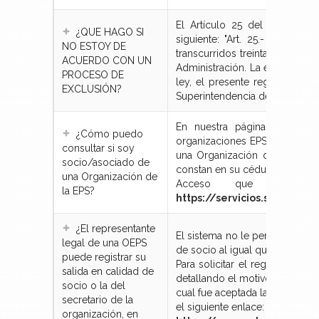
El Artículo 25 del Reglamen
¿QUE HAGO SI
siguiente: "Art. 25.- Pérdida 
NO ESTOY DE
transcurridos treinta días de 
ACUERDO CON UN
Administración. La exclusión s
PROCESO DE
ley, el presente reglamento o 
EXCLUSIÓN?
Superintendencia dentro del tér
En nuestra página instituci
¿Cómo puedo
organizaciones EPS”, que perm
consultar si soy
una Organización de la EPS 
socio/asociado de
constan en su cédula de identi
una Organización de
Acceso que también 
la EPS?
https://servicios.seps.gob
¿El representante
El sistema no le permite al re
legal de una OEPS
de socio al igual que la del sec
puede registrar su
Para solicitar el registro de 
salida en calidad de
detallando el motivo por el cua
socio o la del
cual fue aceptada la renuncia y
secretario de la
el siguiente enlace:
organización, en