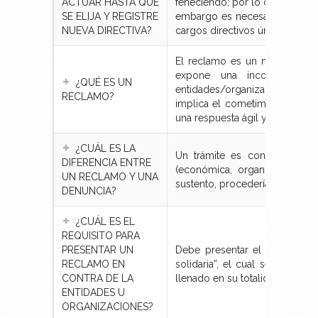
ACTUAR HASTA QUE
feneciendo; por lo cual la dire
SE ELIJA Y REGISTRE
embargo es necesario recordar 
NUEVA DIRECTIVA?
cargos directivos únicamente p
El reclamo es un mecanismo l
expone una inconformidad
¿QUÉ ES UN
entidades/organizaciones co
RECLAMO?
implica el cometimiento de inf
una respuesta ágil y expedita a
¿CUÁL ES LA
Un trámite es considerado c
DIFERENCIA ENTRE
(económica, organizacional 
UN RECLAMO Y UNA
sustento, procedería a ingres
DENUNCIA?
¿CUÁL ES EL
REQUISITO PARA
PRESENTAR UN
Debe presentar el “Formular
RECLAMO EN
solidaria”, el cual se encuen
CONTRA DE LA
llenado en su totalidad con la 
ENTIDADES U
ORGANIZACIONES?