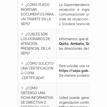
¿CÓMO PUEDO
La Superintendencia de Econom
INGRESAR
recepción e ingreso documen
DOCUMENTOS PARA
comunicaciones y/o formulari
UN TRÁMITE EN LA
línea de recepción e ingreso 
SEPS?
y Solidaria (www.seps.gob.ec)
¿CUÁLES SON
LOS HORARIOS DE
Informamos que el horario de a
ATENCIÓN
Quito, Ambato, Guayaquil, 
PRESENCIAL DE LA
las direcciones de las oficinas
SEPS?
¿CÓMO SOLICITO
Para solicitar una certificación
UNA CERTIFICACIÓN
https://seps.gob.ec/formu
O COPIA
De manera posterior remitir a
CERTIFICADA?
¿CÓMO
OBTENGO UNA
FICHA INFORMATIVA
Usted puede generar la Ficha 
DE DIRECTIVA O
organización controlada por la