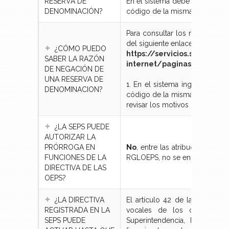
RESERVA DE
En el sistema debe ingresar el
DENOMINACIÓN?
código de la misma, el sistema
Para consultar los motivos d
del siguiente enlace:
¿CÓMO PUEDO
https://servicios.seps.gob.
SABER LA RAZÓN
internet/paginas/reps/res
DE NEGACIÓN DE
UNA RESERVA DE
1. En el sistema ingresar el n
DENOMINACION?
código de la misma el sistema
revisar los motivos de rechazo
¿LA SEPS PUEDE
AUTORIZAR LA
PRÓRROGA EN
No
, entre las atribuciones de
FUNCIONES DE LA
RGLOEPS, no se encuentra la de
DIRECTIVA DE LAS
OEPS?
¿LA DIRECTIVA
El artículo 42 de la LOEPS es
REGISTRADA EN LA
vocales de los consejos y 
SEPS PUEDE
Superintendencia, hasta tan