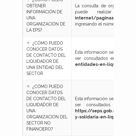
OBTENER
La consulta de organizacione
INFORMACIÓN DE
puede realizar en 
UNA
internet/paginas/consultar
ORGANIZACIÓN DE
ingresando el número de ruc o 
LA EPS?
¿CÓMO PUEDO
CONOCER DATOS
Esta información se encuentra 
DE CONTACTO DEL
ser consultados en el sigui
LIQUIDADOR DE
entidades-en-liquidacion-d
UNA ENTIDAD DEL
SECTOR
¿CÓMO PUEDO
CONOCER DATOS
DE CONTACTO DEL
Esta información se encuentra 
LIQUIDADOR DE
ser consultados en el si
UNA
https://seps.gob.ec/servi
ORGANIZACIÓN DEL
y-solidaria-en-liquidacion/
SECTOR NO
FINANCIERO?