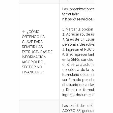
Las organizaciones del secto
formulario de
https://servicios.seps.gob
1. Marcar la opción “
Solicitud
¿CÓMO
2. Agregar rol de usuario "
ACO
OBTENGO LA
3. Si existe un usuario anterior
CLAVE PARA
persona a desactivar.
REMITIR LAS
4. Ingresar el RUC de la organi
ESTRUCTURAS DE
5. Si el representante legal d
INFORMACIÓN
en la SEPS, dar clic en “
GUARD
(ACOPIO) DEL
6. Si se va a autorizar a una 
SECTOR NO
de cédula de la persona auto
FINANCIERO?
formulario de solicitud de cla
ser firmado por el representan
el usuario de la clave.
7. Remitir el formulario y ac
ingreso documental
https://
Las entidades del sector fina
ACOPIO SF, generando el formul