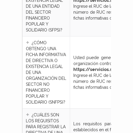
EXISTENCIA LEGAL
https://servicios.seps.gob
DE UNA ENTIDAD
Ingrese el RUC de la entidad en
DEL SECTOR
número de RUC resaltado en az
FINANCIERO
fichas informativas de existencia
POPULAR Y
SOLIDARIO (SFPS)?
¿CÓMO
OBTENGO UNA
FICHA INFORMATIVA
Usted puede generar la Ficha 
DE DIRECTIVA O
organización controlada por la
EXISTENCIA LEGAL
https://servicios.seps.gob
DE UNA
Ingrese el RUC de la entidad en
ORGANIZACIÓN DEL
número de RUC resaltado en az
SECTOR NO
fichas informativas de existencia
FINANCIERO
POPULAR Y
SOLIDARIO (SNFPS)?
¿CUÁLES SON
LOS REQUISITOS
Los requisitos para el regis
PARA REGISTRAR LA
establecidos en el formulario (
DIRECTIVA DE UNA