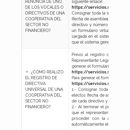
RENUNCIA DE UNO
siguiente enlace:
DE LOS VOCALES O
https://servicios.seps.go
DIRECTIVOS DE UNA
Consignar toda la información 
COOPERATIVA DEL
(fecha de asamblea general, nú
SECTOR NO
directivo y número de teléfono
FINANCIERO?
un formulario virtual, una ve
cargada en el sistema, deberá
que el sistema genere automát
Previo al registro de directiv
Representante Legal del Secto
generar el formulario de solici
¿CÓMO REALIZO
https://servicios.seps.gob
EL REGISTRO DE
Para generar el formulario de re
DIRECTIVA
https://servicios.seps.go
UNIVERSAL DE UNA
1.- Consignar toda la inform
COOPERATIVA DEL
electos (fecha de asamblea gen
SECTOR NO
de cada directivo y número de 
FINANCIERO?
2.- Al terminar el proceso en 
que el representante legal d
proceder con la aceptación 
automáticamente el comprobant