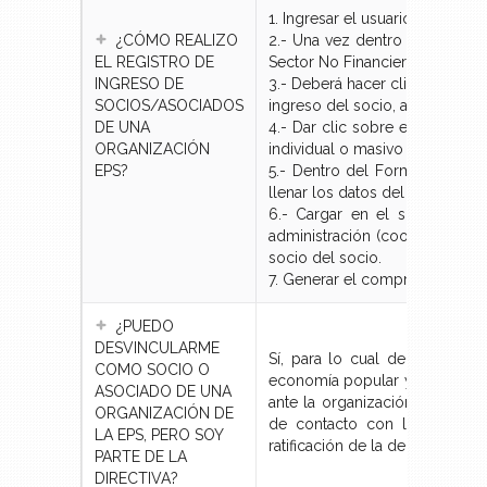
1. Ingresar el usuario y contra
¿CÓMO REALIZO
2.- Una vez dentro de los Ser
EL REGISTRO DE
Sector No Financiero”
INGRESO DE
3.- Deberá hacer clic en el bot
SOCIOS/ASOCIADOS
ingreso del socio, asociado, mi
DE UNA
4.- Dar clic sobre el menú “So
ORGANIZACIÓN
individual o masivo según el ti
EPS?
5.- Dentro del Formulario virt
llenar los datos del nuevo soc
6.- Cargar en el sistema la 
administración (cooperativas) 
socio del socio.
7. Generar el comprobante de 
¿PUEDO
DESVINCULARME
Sí, para lo cual debe ingres
COMO SOCIO O
economía popular y solidaria”,
ASOCIADO DE UNA
ante la organización; así com
ORGANIZACIÓN DE
de contacto con la organiza
LA EPS, PERO SOY
ratificación de la decisión de 
PARTE DE LA
DIRECTIVA?