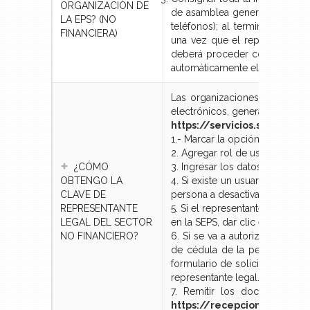
ORGANIZACIÓN DE
de asamblea general, número d
LA EPS? (NO
teléfonos); al terminar el pro
FINANCIERA)
una vez que el representante 
deberá proceder con la acepta
automáticamente el comprobant
Las organizaciones del sector 
electrónicos, generando el form
https://servicios.seps.gob
1.- Marcar la opción “
Solicitu
2. Agregar rol de usuario "
Repr
¿CÓMO
3. Ingresar los datos solicitado
OBTENGO LA
4. Si existe un usuario anterior
CLAVE DE
persona a desactivar.
REPRESENTANTE
5. Si el representante legal d
LEGAL DEL SECTOR
en la SEPS, dar clic en “
GUARD
NO FINANCIERO?
6. Si se va a autorizar a una 
de cédula de la persona auto
formulario de solicitud de cl
representante legal.
7. Remitir los documentos 
https://recepciondocument