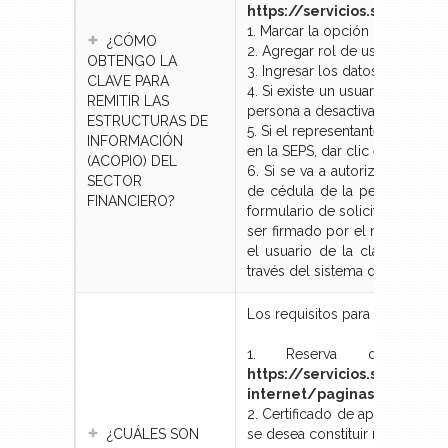
https://servicios.seps.gob
1. Marcar la opción “
Solicitud
¿CÓMO
2. Agregar rol de usuario "
ACO
OBTENGO LA
3. Ingresar los datos solicitado
CLAVE PARA
4. Si existe un usuario anterior
REMITIR LAS
persona a desactivar. Ingresar 
ESTRUCTURAS DE
5. Si el representante legal d
INFORMACIÓN
en la SEPS, dar clic en “
GUARD
(ACOPIO) DEL
6. Si se va a autorizar a una 
SECTOR
de cédula de la persona auto
FINANCIERO?
formulario de solicitud de cla
ser firmado por el representan
el usuario de la clave. Remit
través del sistema de ingreso
Los requisitos para la constit
1. Reserva de denomi
https://servicios.seps.gob.
internet/paginas/reps/re
2. Certificado de apertura de 
¿CUÁLES SON
se desea constituir mínimo 1 S