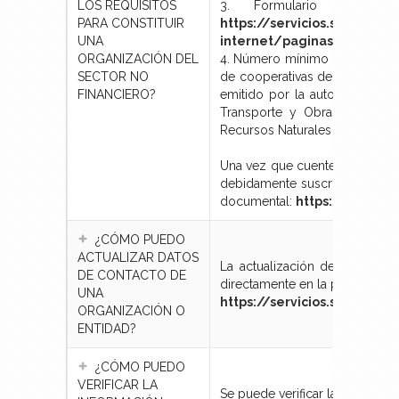
LOS REQUISITOS
3. Formulario único d
PARA CONSTITUIR
https://servicios.seps.gob.
UNA
internet/paginas/reps/con
ORGANIZACIÓN DEL
4. Número mínimo de personas p
SECTOR NO
de cooperativas de transporte,
FINANCIERO?
emitido por la autoridad comp
Transporte y Obras Públicas,
Recursos Naturales no Renova
Una vez que cuente con todos r
debidamente suscrito por el R
documental:
https://recepc
¿CÓMO PUEDO
ACTUALIZAR DATOS
La actualización de los datos
DE CONTACTO DE
directamente en la página web d
UNA
https://servicios.seps.go
ORGANIZACIÓN O
ENTIDAD?
¿CÓMO PUEDO
VERIFICAR LA
Se puede verificar la informac