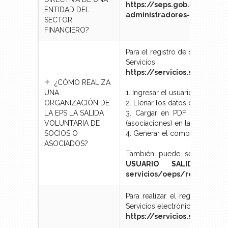
https://seps.gob.ec/catata
ENTIDAD DEL
administradores-de-las-ent
SECTOR
FINANCIERO?
Para el registro de salida VOL
Servicios ele
https://servicios.seps.go
¿CÓMO REALIZA
UNA
1. Ingresar el usuario y contra
ORGANIZACIÓN DE
2. Llenar los datos de la perso
LA EPS LA SALIDA
3. Cargar en PDF el acta esc
VOLUNTARIA DE
(asociaciones) en la que se ace
SOCIOS O
4. Generar el comprobante de r
ASOCIADOS?
También puede seguir las in
USUARIO SALIDA VO
servicios/oeps/registro-de
Para realizar el registro de 
Servicios electrónicos en el si
https://servicios.seps.go