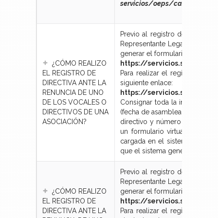
servicios/oeps/calificacion-
Previo al registro de directiv
Representante Legal del Secto
generar el formulario de solici
¿CÓMO REALIZO
https://servicios.seps.gob
EL REGISTRO DE
Para realizar el registro de di
DIRECTIVA ANTE LA
siguiente enlace:
RENUNCIA DE UNO
https://servicios.seps.go
DE LOS VOCALES O
Consignar toda la información 
DIRECTIVOS DE UNA
(fecha de asamblea general, nú
ASOCIACIÓN?
directivo y número de teléfono
un formulario virtual, una ve
cargada en el sistema, deberá
que el sistema genere automát
Previo al registro de directiv
Representante Legal del Secto
¿CÓMO REALIZO
generar el formulario de solici
EL REGISTRO DE
https://servicios.seps.gob
DIRECTIVA ANTE LA
Para realizar el registro de di