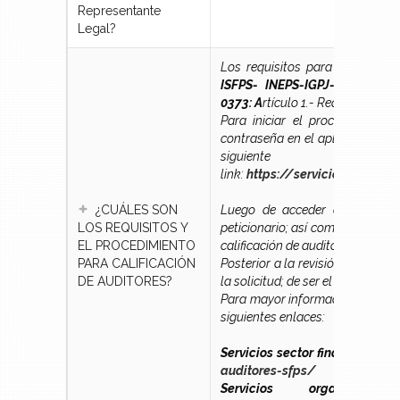
Representante
Legal?
Los requisitos para la calific
ISFPS- INEPS-IGPJ-2015-155
, 
0373:
A
rtículo 1.- Requisitos pa
Para iniciar el proceso de cal
contraseña en el aplicativo de 
siguiente
link:
https://servicios.seps.
¿CUÁLES SON
Luego de acceder al sistema 
LOS REQUISITOS Y
peticionario; así como, cargar l
EL PROCEDIMIENTO
calificación de auditor y recibir
PARA CALIFICACIÓN
Posterior a la revisión de la do
DE AUDITORES?
la solicitud; de ser el caso, mis
Para mayor información, puede ac
siguientes enlaces:
Servicios sector financiero EP
auditores-sfps/
Servicios organiz