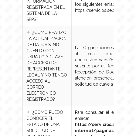
INFORMACIÓN
los siguientes enlaces: https:
REGISTRADA EN EL
https://servicios.seps.gob.ec/
SISTEMA DE LA
SEPS?
¿CÓMO REALIZO
LA ACTUALIZACIÓN
DE DATOS SI NO
Las Organizaciones de la EPS 
CUENTO CON
al cual puede accede
USUARIO Y CLAVE
content/uploads/Formulario_
DE ACCESO DE
suscrito por el Representante
REPRESENTANTE
Recepción de Documentos sus
LEGAL Y NO TENGO
atención presencial a nivel na
ACCESO AL
solicitud de clave a los servici
CORREO
ELECTRONICO
REGISTRADO?
¿CÓMO PUEDO
Para consultar el estado su
CONOCER EL
enlace:
ESTADO DE UNA
https://servicios.seps.gob.
SOLICITUD DE
internet/paginas/reps/res