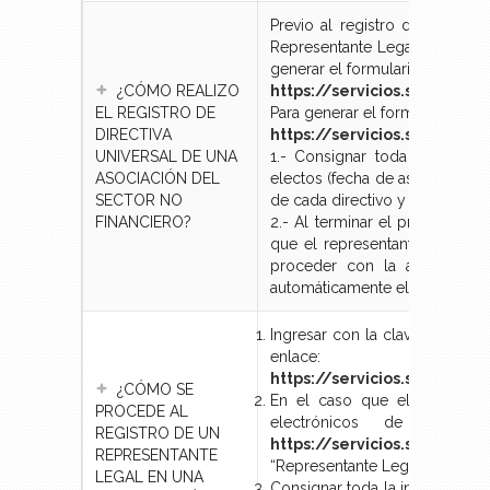
Previo al registro de directiv
Representante Legal del Secto
generar el formulario de solici
¿CÓMO REALIZO
https://servicios.seps.gob
EL REGISTRO DE
Para generar el formulario de re
DIRECTIVA
https://servicios.seps.go
UNIVERSAL DE UNA
1.- Consignar toda la inform
ASOCIACIÓN DEL
electos (fecha de asamblea gen
SECTOR NO
de cada directivo y número de 
FINANCIERO?
2.- Al terminar el proceso en 
que el representante legal d
proceder con la aceptación 
automáticamente el comprobant
Ingresar con la clave de acces
enlace:
https://servicios.seps.go
¿CÓMO SE
En el caso que el represent
PROCEDE AL
electrónicos de la SEP
REGISTRO DE UN
https://servicios.seps.gob
REPRESENTANTE
“Representante Legal Sector No
LEGAL EN UNA
Consignar toda la información 