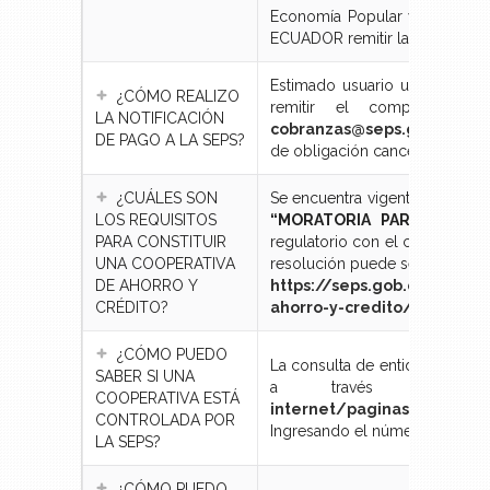
Economía Popular y Solidari
ECUADOR remitir la autorizaci
Estimado usuario una vez real
¿CÓMO REALIZO
remitir el comprobante 
LA NOTIFICACIÓN
cobranzas@seps.gob.ec
con
DE PAGO A LA SEPS?
de obligación cancelada, fech
¿CUÁLES SON
Se encuentra vigente desde el 
LOS REQUISITOS
“MORATORIA PARA LA CON
PARA CONSTITUIR
regulatorio con el cual esta S
UNA COOPERATIVA
resolución puede ser descarga
DE AHORRO Y
https://seps.gob.ec/catata
CRÉDITO?
ahorro-y-credito/
¿CÓMO PUEDO
La consulta de entidades del s
SABER SI UNA
a través del s
COOPERATIVA ESTÁ
internet/paginas/consulta
CONTROLADA POR
Ingresando el número de ruc o 
LA SEPS?
¿CÓMO PUEDO