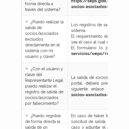
https://seps.gob.ec/catata
forma directa a
socios-asociados-de-oeps/
través del sistema?
¿Puedo realizar la
Los registros de salida por ex
salida de
sistema.
socios/asociados
El requerimiento debe ser pre
excluidos
sea el caso al cual deberá adju
directamente en el
El formulario lo podrá desc
sistema con mi
servicios/oeps/registro-de
usuario y clave?
¿Con el usuario y
clave del
La salida de socios/asociados
Representante Legal
portal, deberá presentar el
puedo realizar el
siguiente enlace:
https://s
registro de salida de
socios-asociados-por-fall
socios/asociados
por fallecimiento?
¿Puedo registrar
En caso de haber transcurrido
de forma directa la
solicitud de salida, el requer
salida de un
caso y adjuntar el acta del C