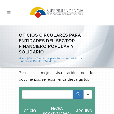
OFICIOS CIRCULARES PARA
ENTIDADES DEL SECTOR
FINANCIERO POPULAR Y
SOLIDARIO
Home
|
Oficios Circulares para Entidades del Sector
Financiero Popular y Solidario
Para una mejor visualización de los
documentos, se recomienda descargarlos
Search
FECHA
OFICIO
ARCHIVO
(MM/DD/AAAA)