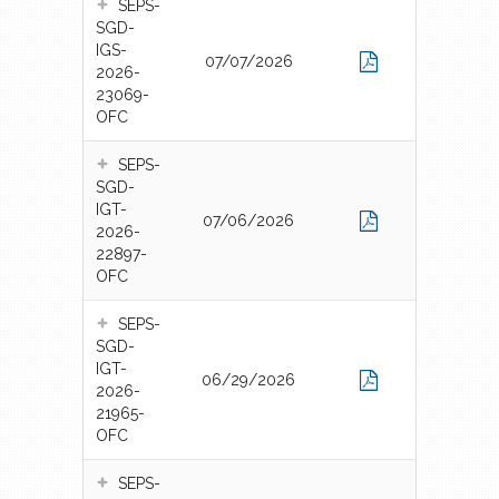
SEPS-
SGD-
IGS-
07/07/2026
2026-
23069-
OFC
SEPS-
SGD-
IGT-
07/06/2026
2026-
22897-
OFC
SEPS-
SGD-
IGT-
06/29/2026
2026-
21965-
OFC
SEPS-