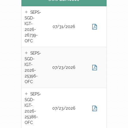
SEPS-
SGD-
IGT-
07/31/2026
2026-
26739-
OFC
SEPS-
SGD-
IGT-
07/23/2026
2026-
25396-
OFC
SEPS-
SGD-
IGT-
07/23/2026
2026-
25386-
OFC