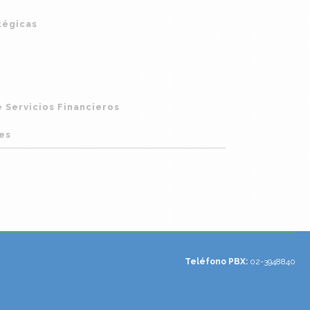
tégicas
 Servicios Financieros
es
Teléfono PBX:
02-3948840