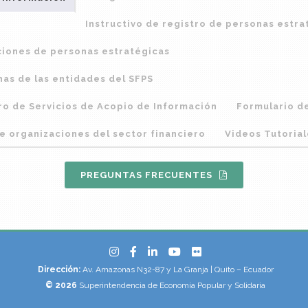
Instructivo de registro de personas estra
ciones de personas estratégicas
nas de las entidades del SFPS
tro de Servicios de Acopio de Información
Formulario de
e organizaciones del sector financiero
Videos Tutorial
PREGUNTAS FRECUENTES
Dirección:
Av. Amazonas N32-87 y La Granja | Quito – Ecuador
© 2026
Superintendencia de Economía Popular y Solidaria