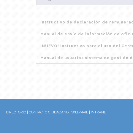
Instructivo de declaración de remunera
Manual de envío de información de ofici
¡NUEVO! Instructivo para el uso del Cen
Manual de usuarios sistema de gestión d
DIRECTORIO
|
CONTACTO CIUDADANO
|
WEBMAIL
|
INTRANET