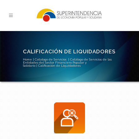
CALIFICACIÓN DE LIQUIDADORES
Home
|
Catalogo de Servicios
|
Catálogo de Servicios de las
Entidades del Sector Financiero Popular y
Solidario
|
Calificación de Liquidadores