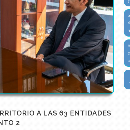
y
S
W
n
S
e
p
L
I
ERRITORIO A LAS 63 ENTIDADES
NTO 2