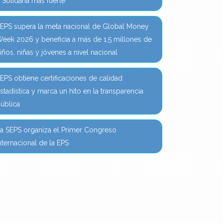
 Solidaria más fuerte
EPS supera la meta nacional de Global Money
eek 2026 y beneficia a más de 1,5 millones de
iños, niñas y jóvenes a nivel nacional
EPS obtiene certificaciones de calidad
stadística y marca un hito en la transparencia
ública
a SEPS organiza el Primer Congreso
nternacional de la EPS