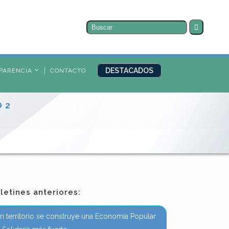
Buscar
por:
DESTACADOS
PARENCIA
CONTACTO
O 2
letines anteriores:
n territorio se construye una Economía Popular