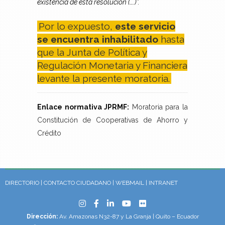
existencia de esta resolución (….)”.
Por lo expuesto,
este servicio
se encuentra inhabilitado
hasta
que la Junta de Política y
Regulación Monetaria y Financiera
levante la presente moratoria.
Enlace normativa JPRMF:
Moratoria para la
Constitución de Cooperativas de Ahorro y
Crédito
DIRECTORIO
|
CONTACTO CIUDADANO
|
WEBMAIL
|
INTRANET
Dirección:
Av. Amazonas N32-87 y La Granja | Quito – Ecuador