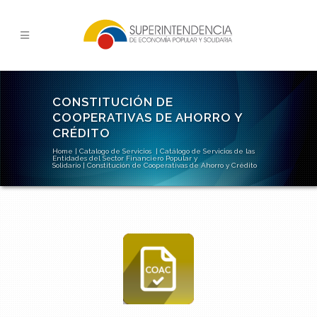
CONSTITUCIÓN DE
COOPERATIVAS DE AHORRO Y
CRÉDITO
Home
|
Catalogo de Servicios
|
Catálogo de Servicios de las
Entidades del Sector Financiero Popular y
Solidario
|
Constitución de Cooperativas de Ahorro y Crédito