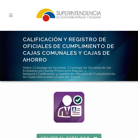
CALIFICACIÓN Y REGISTRO DE
OFICIALES DE CUMPLIMIENTO DE
CAJAS COMUNALES Y CAJAS DE
AHORRO
Home
|
Catalogo de Servicios
|
Catálogo de Servicios de las
Entidades del Sector Financiero Popular y
Solidario
|
Calificación y registro de Oficiales de Cumplimiento
de Cajas comunales y Cajas de Ahorro