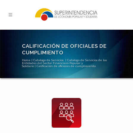
CALIFICACIÓN DE OFICIALES DE
CUMPLIMIENTO
Home
|
Catalogo de Servicios
|
Catálogo de Servicios de las
Entidades del Sector Financiero Popular y
Solidario
|
Calificación de oficiales de cumplimiento