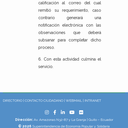
calificación al correo del cual
remitió su requerimiento, caso
contrario generará una
notificación electrónica con las
observaciones que deberá
subsanar para completar dicho
proceso.
6. Con esta actividad culmina el
servicio.
DIRECTORIO
|
CONTACTO CIUDADANO
|
WEBMAIL
|
INTRANET
Dirección:
Av. Amazonas N32-87 y La Granja | Quito – Ecuador
© 2026
Superintendencia de Economía Popular y Solidaria