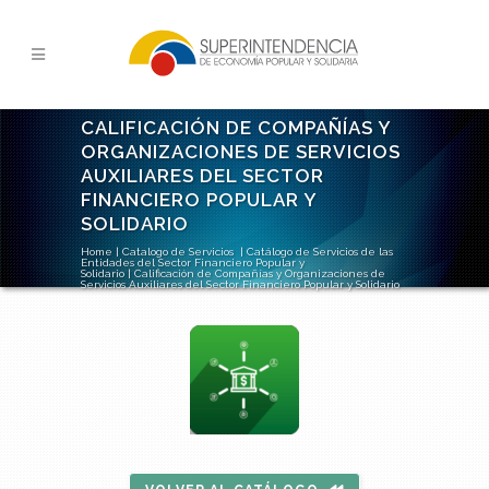
CALIFICACIÓN DE COMPAÑÍAS Y
ORGANIZACIONES DE SERVICIOS
AUXILIARES DEL SECTOR
FINANCIERO POPULAR Y
SOLIDARIO
Home
|
Catalogo de Servicios
|
Catálogo de Servicios de las
Entidades del Sector Financiero Popular y
Solidario
|
Calificación de Compañías y Organizaciones de
Servicios Auxiliares del Sector Financiero Popular y Solidario