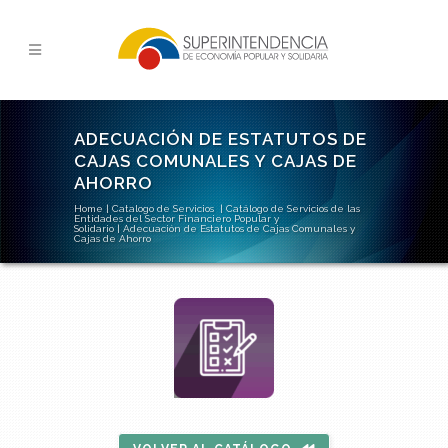
ADECUACIÓN DE ESTATUTOS DE
CAJAS COMUNALES Y CAJAS DE
AHORRO
Home
|
Catalogo de Servicios
|
Catálogo de Servicios de las
Entidades del Sector Financiero Popular y
Solidario
|
Adecuación de Estatutos de Cajas Comunales y
Cajas de Ahorro