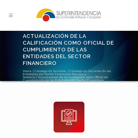
ACTUALIZACIÓN DE LA
CALIFICACIÓN COMO OFICIAL DE
CUMPLIMIENTO DE LAS
ENTIDADES DEL SECTOR
FINANCIERO
Home
|
Catalogo de Servicios
|
Catálogo de Servicios de las
Entidades del Sector Financiero Popular y
Solidario
|
Actualización de la Calificación como Oficial de
Cumplimiento de las Entidades del Sector Financiero