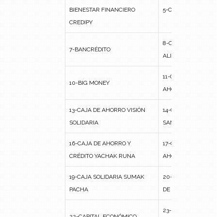
BIENESTAR FINANCIERO
5-CORP LATINA
CREDIPY
8-CORPORACIÓN CR
7-BANCRÉDITO
ALIANZA MINAS
11-CORPORACIÓN C
10-BIG MONEY
AHORROS NUEVA 
13-CAJA DE AHORRO VISIÓN
14-CORPORACIÓN D
SOLIDARIA
SAN PEDRO LIMITA
16-CAJA DE AHORRO Y
17-CORPORACIÓN D
CRÉDITO YACHAK RUNA
AHORRO INDESFUT
19-CAJA SOLIDARIA SUMAK
20-CORPORACIÓN F
PACHA
DE OCTUBRE
23-CORPORACIÓN L
22-CAPITAL ECONÓMICO