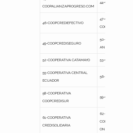
44-CREDISALINAS L
COOPALIANZAPROGRESO.COM
47-CRÉDITOS ANDA
46-COOPCREDIEFECTIVO
COOPERATIVA DE C
50-CRÉDITOS INNO
49-COOPCREDISEGURO
ANDINA
52-COOPERATIVA CATAMAYO
53-CRÉDITOS INTE
55-COOPERATIVA CENTRAL
56-CREDITOSCUSL
ECUADOR
58-COOPERATIVA
59-CREDIVISIÓN
COOPCREDISUR
62-EL MOLINO LIM
61-COOPERATIVA
CORPORACIÓN DE C
CREDISOLIDARIA
ONLINE