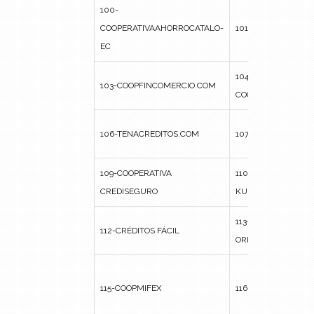
100-
COOPERATIVAAHORROCATALO-
101-FINANCIERA C
EC
104-FINANCIERA
103-COOPFINCOMERCIO.COM
COOPVONNELAN
106-TENACREDITOS.COM
107-UNICREDIFINA
109-COOPERATIVA
110-ENTIDAD FINA
CREDISEGURO
KULLKY WASI TU 
113-COOPSOLIDARI
112-CRÉDITOS FÁCIL
ORIENTALEC
115-COOPMIFEX
116-COOPERATIVA 