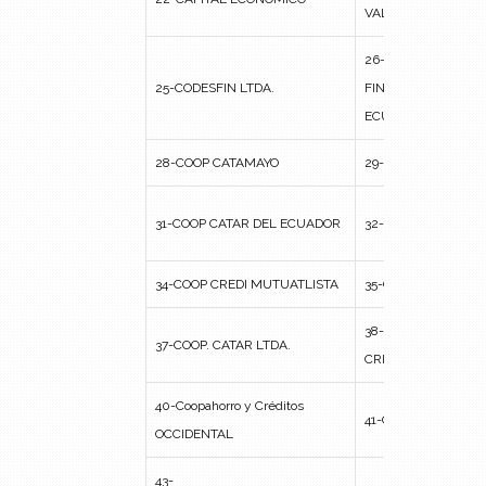
VALLE
26-CORPOTENA, CO
25-CODESFIN LTDA.
FINANCIERA PARA 
ECUATORIANOS
28-COOP CATAMAYO
29-CREDI MAS ECU
31-COOP CATAR DEL ECUADOR
32-CREDI-OCCIDEN
34-COOP CREDI MUTUATLISTA
35-CREDIAMIGOSLT
38-
37-COOP. CATAR LTDA.
CREDIFINANCIERA
40-Coopahorro y Créditos
41-CREDIPROGRESO
OCCIDENTAL
43-