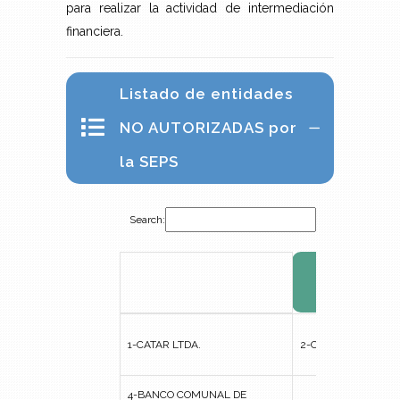
para realizar la actividad de intermediación
financiera.
Listado de entidades
NO AUTORIZADAS por
la SEPS
Search:
ENTIDADE
AUTORIZ
ENTIDADE
1-CATAR LTDA.
2-COORPOCREDITO
AUTORIZ
4-BANCO COMUNAL DE