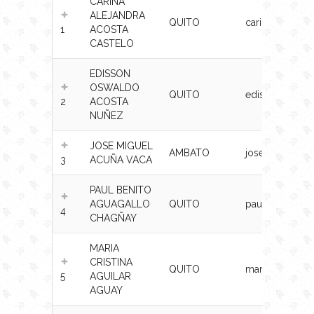
CARINA
ALEJANDRA
QUITO
carina.acosta
1
ACOSTA
CASTELO
EDISSON
OSWALDO
QUITO
edison.acosta
2
ACOSTA
NUÑEZ
JOSE MIGUEL
AMBATO
jose.acuna@se
3
ACUÑA VACA
PAUL BENITO
AGUAGALLO
QUITO
paul.aguagall
4
CHAGÑAY
MARIA
CRISTINA
QUITO
maria.aguilar@
5
AGUILAR
AGUAY